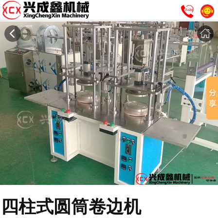
四柱式圆筒卷边机