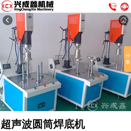
超声波圆筒焊底机