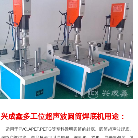
兴成鑫多工位超声波圆筒焊底机用途：
适用于PVC,APET,PETG等塑料透明圆筒的封底、圆筒超声波焊底、
圆筒底部焊接。产品外形可以是圆形、椭圆形、梯形。是糖果包装、礼