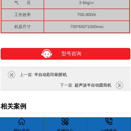
气 压
3-6kg/㎡
工作效率
700-800/h
机器尺寸
700*650*1000mm
型号咨询
上一篇:
半自动彩印刷胶机
下一篇:
超声波半自动圆筒机
相关案例



点击访问案例中心
网站首页
机械中心
一键拨号